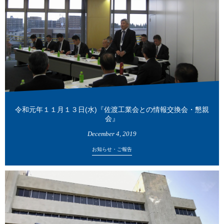
令和元年１１月１３日(水)『佐渡工業会との情報交換会・懇親
会』
December
4
,
2019
お知らせ・ご報告