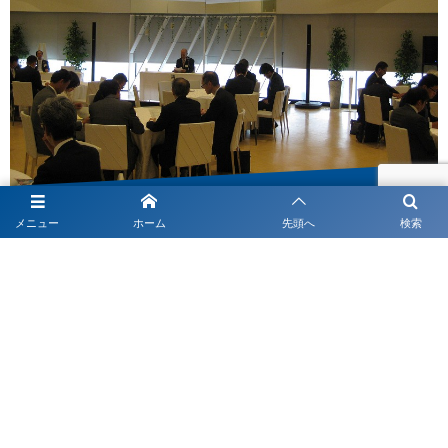
平成30年5月16日(火) 『平成30年度第10回入間市工業会定例総会
メニュー
ホーム
先頭へ
検索
及び創立50周年記念講演会・祝賀会 ...
June
1
,
2018
お知らせ・ご報告