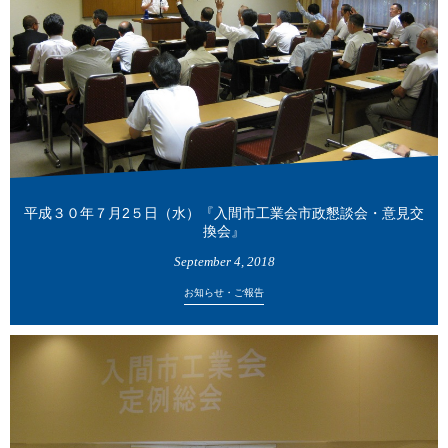
平成３０年７月2５日（水）『入間市工業会市政懇談会・意見交
換会』
September
4
,
2018
お知らせ・ご報告