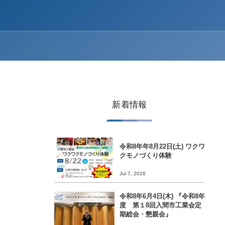
新着情報
令和8年年8月22日(土) ワクワ
クモノづくり体験
Jul 7, 2026
令和8年6月4日(木) 『令和8年
度 第１8回入間市工業会定
期総会・懇親会』