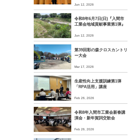
Jun 12, 2026
令和8年6月7日(日)『入間市
工業会地域貢献事業第1弾』
Jun 12, 2026
第39回彩の森クロスカントリ
ー大会
Mar 17, 2026
生産性向上支援訓練第1弾
「RPA活用」講座
Feb 26, 2026
令和8年入間市工業会新春講
演会・新年賀詞交歓会
Feb 26, 2026