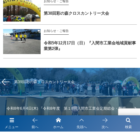
お知らせ・ご報告
第38回彩の森クロスカントリー大会
お知らせ・ご報告
令和5年12月17日（日）『入間市工業会地域貢献事
業第2弾』
第39回彩の森クロスカントリー大会
令和8年6月4日(木) 『令和8年度 第１8回入間市工業会定期総会・懇親
会』
メニュー
前へ
ホーム
先頭へ
次へ
検索